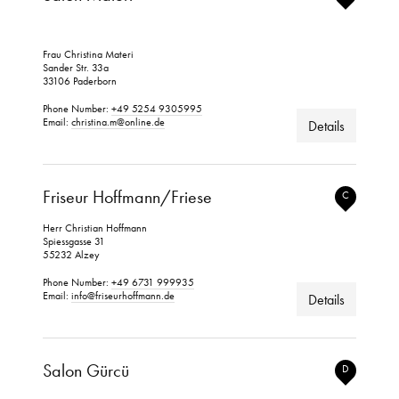
Frau Christina Materi
Sander Str. 33a
33106 Paderborn
Phone Number:
+49 5254 9305995
Email:
christina.m@online.de
Details
Friseur Hoffmann/Friese
C
Herr Christian Hoffmann
Spiessgasse 31
55232 Alzey
Phone Number:
+49 6731 999935
Email:
info@friseurhoffmann.de
Details
Salon Gürcü
D