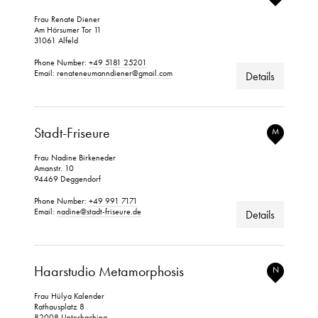
Frau Renate Diener
Am Hörsumer Tor 11
31061 Alfeld
Phone Number:
+49 5181 25201
Email:
renateneumanndiener@gmail.com
Details
Stadt-Friseure
M
Frau Nadine Birkeneder
Amanstr. 10
94469 Deggendorf
Phone Number:
+49 991 7171
Email:
nadine@stadt-friseure.de
Details
Haarstudio Metamorphosis
N
Frau Hülya Kalender
Rathausplatz 8
82008 Unterhaching