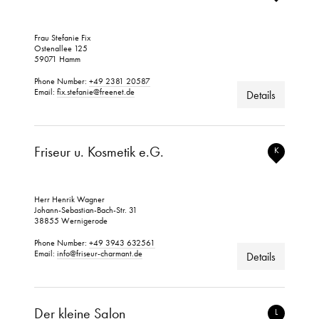
Frau Stefanie Fix
Ostenallee 125
59071 Hamm
Phone Number:
+49 2381 20587
Email:
fix.stefanie@freenet.de
Details
Friseur u. Kosmetik e.G.
K
Herr Henrik Wagner
Johann-Sebastian-Bach-Str. 31
38855 Wernigerode
Phone Number:
+49 3943 632561
Email:
info@friseur-charmant.de
Details
Der kleine Salon
L