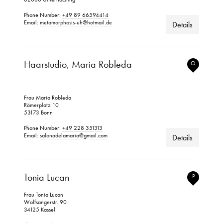
Phone Number:
+49 89 66594414
Email:
metamorphosis-uh@hotmail.de
Details
Haarstudio, Maria Robleda
O
Frau Maria Robleda
Römerplatz 10
53173 Bonn
Phone Number:
+49 228 351313
Email:
salonadelamaria@gmail.com
Details
Tonia Lucan
P
Frau Tonia Lucan
Wolfsangerstr. 90
34125 Kassel