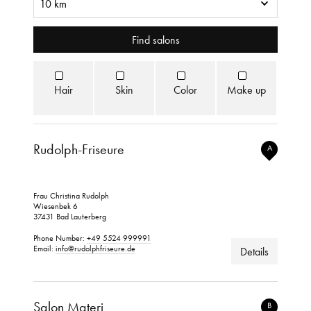
Find salons
Hair
Skin
Color
Make up
Rudolph-Friseure
A
Frau Christina Rudolph
Wiesenbek 6
37431 Bad Lauterberg
Phone Number:
+49 5524 999991
Email:
info@rudolphfriseure.de
Details
Salon Materi
B