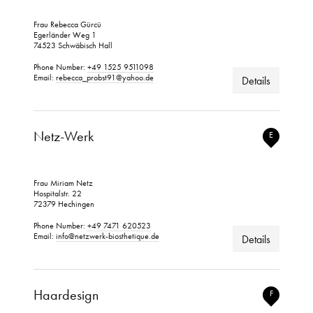
Frau Rebecca Gürcü
Egerländer Weg 1
74523 Schwäbisch Hall
Phone Number:
+49 1525 9511098
Email:
rebecca_probst91@yahoo.de
Details
Netz-Werk
E
Frau Miriam Netz
Hospitalstr. 22
72379 Hechingen
Phone Number:
+49 7471 620523
Email:
info@netzwerk-biosthetique.de
Details
Haardesign
F