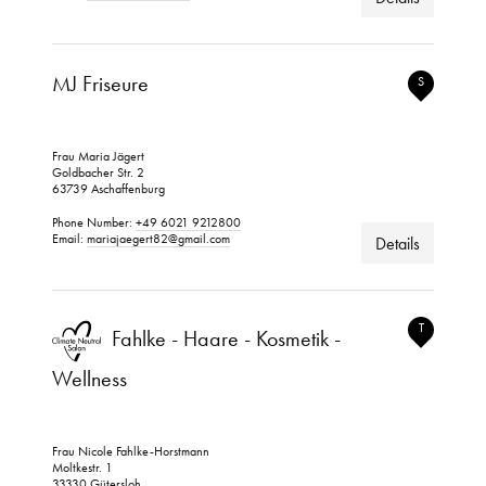
MJ Friseure
S
Frau Maria Jägert
Goldbacher Str. 2
63739 Aschaffenburg
Phone Number:
+49 6021 9212800
Email:
mariajaegert82@gmail.com
Details
T
Fahlke - Haare - Kosmetik -
Wellness
Frau Nicole Fahlke-Horstmann
Moltkestr. 1
33330 Gütersloh