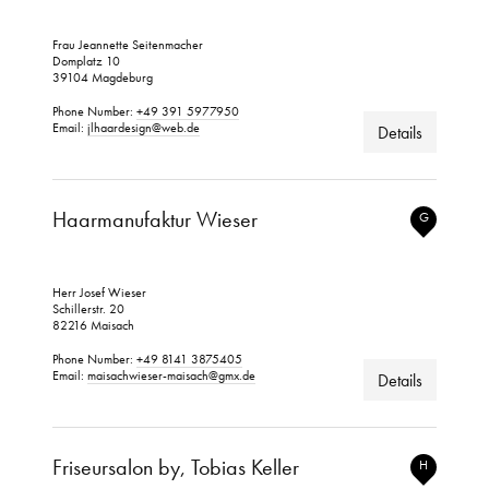
Frau Jeannette Seitenmacher
Domplatz 10
39104 Magdeburg
Phone Number:
+49 391 5977950
Email:
jlhaardesign@web.de
Details
Haarmanufaktur Wieser
G
Herr Josef Wieser
Schillerstr. 20
82216 Maisach
Phone Number:
+49 8141 3875405
Email:
maisachwieser-maisach@gmx.de
Details
Friseursalon by, Tobias Keller
H