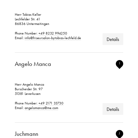
Herr Tobias Keller
Lechfelder Str. 41
86836 Untermeitingen
Phone Number:
+49 8232 994250
Email:
info@friseursalon-bytobias-lechfeld.de
Details
Angelo Manca
I
Herr Angelo Manca
Burscheider Str. 97
51381 Leverkusen
Phone Number:
+49 2171 33730
Email:
angelomanca@me.com
Details
Juchmann
J