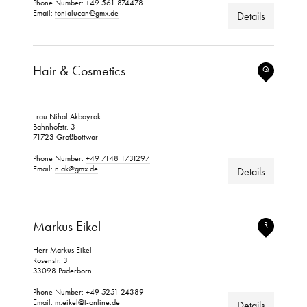
Phone Number:
+49 561 874478
Email:
tonialucan@gmx.de
Details
Hair & Cosmetics
Q
Frau Nihal Akbayrak
Bahnhofstr. 3
71723 Großbottwar
Phone Number:
+49 7148 1731297
Email:
n.ak@gmx.de
Details
Markus Eikel
R
Herr Markus Eikel
Rosenstr. 3
33098 Paderborn
Phone Number:
+49 5251 24389
Email:
m.eikel@t-online.de
Details